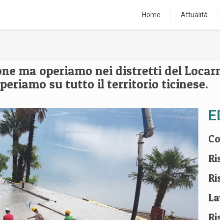
Home
Attualità
one ma operiamo nei distretti del Locar
eriamo su tutto il territorio ticinese.
E
Co
Ri
Ri
La
Ri